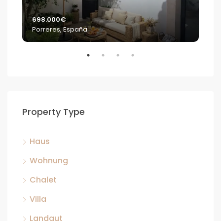
698.000€
2.2
Porreres, España
S'E
Property Type
Haus
Wohnung
Chalet
Villa
Landgut