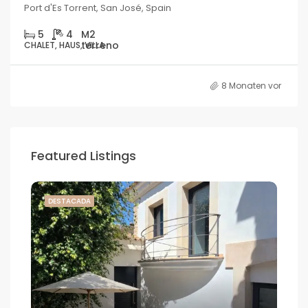
Port d'Es Torrent, San José, Spain
5
4
CHALET, HAUS, VILLA
8 Monaten vor
Featured Listings
DESTACADA
DE