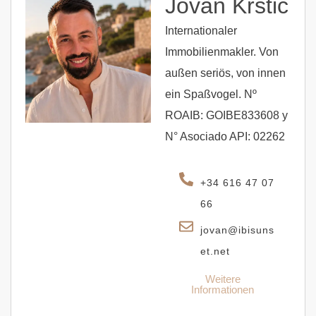
Jovan Krstic
Internationaler
Immobilienmakler. Von
außen seriös, von innen
ein Spaßvogel. Nº
ROAIB: GOIBE833608 y
N° Asociado API: 02262
+34 616 47 07
66
jovan@ibisuns
et.net
Weitere
Informationen