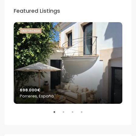
Featured Listings
DESTACADA
DE
698.000€
2.2
Porreres, España
S'E