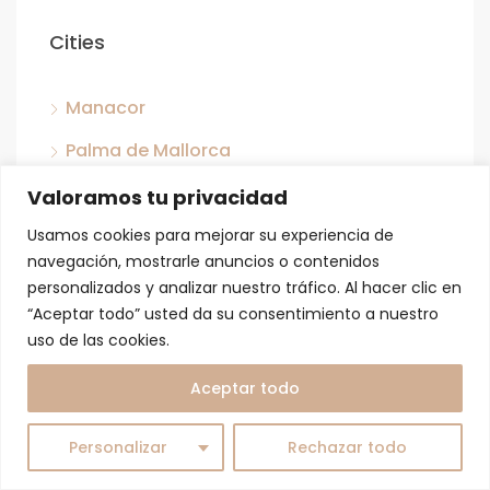
Cities
Manacor
Palma de Mallorca
San José
Valoramos tu privacidad
Capdepera
Usamos cookies para mejorar su experiencia de
navegación, mostrarle anuncios o contenidos
Llubi
personalizados y analizar nuestro tráfico. Al hacer clic en
“Aceptar todo” usted da su consentimiento a nuestro
Son Ferriol
uso de las cookies.
Son Servera
Aceptar todo
Sant Jordi
Personalizar
Rechazar todo