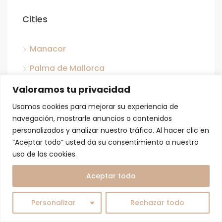
Cities
Manacor
Palma de Mallorca
San José
Valoramos tu privacidad
Capdepera
Usamos cookies para mejorar su experiencia de
navegación, mostrarle anuncios o contenidos
Llubi
personalizados y analizar nuestro tráfico. Al hacer clic en
“Aceptar todo” usted da su consentimiento a nuestro
Son Ferriol
uso de las cookies.
Son Servera
Aceptar todo
Sant Jordi
Personalizar
Rechazar todo