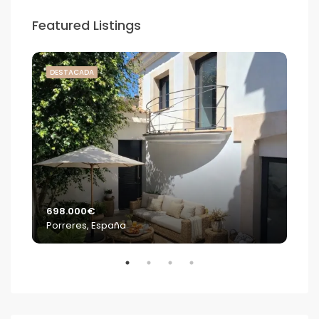
Featured Listings
DESTACADA
DE
698.000€
2.2
Porreres, España
S'E