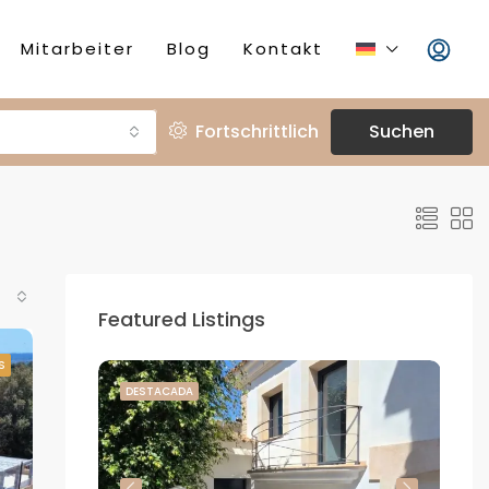
Mitarbeiter
Blog
Kontakt
Fortschrittlich
Suchen
Featured Listings
S
DESTACADA
DE