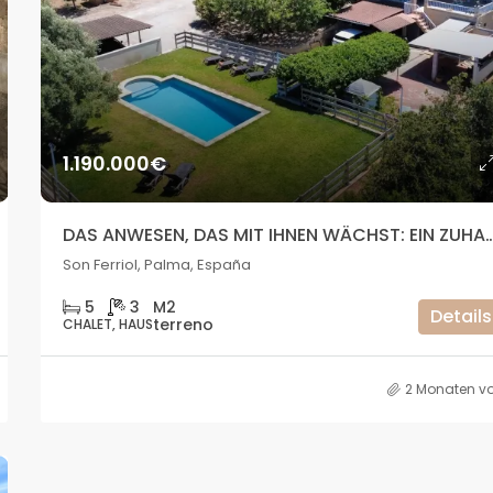
1.320.000€
Cala Vadella, San José, Spain
1.190.000€
DAS ANWESEN, DAS MIT IHNEN WÄCHST: EIN ZUHAUSE, DOPPELTE UNABHÄN
Son Ferriol, Palma, España
5
3
Details
CHALET, HAUS
2 Monaten vo