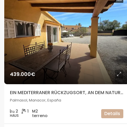
439.000€
EIN MEDITERRANER RÜCKZUGSORT, AN DEM NATUR, RUHE UND LEBENSSTIL MITEINANDER VERSCHMELZEN
Palmasol, Manacor, España
2
1
Details
HAUS