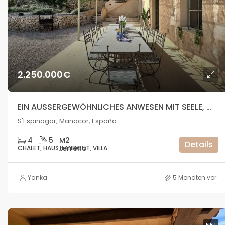
2.250.000€
EIN AUSSERGEWÖHNLICHES ANWESEN MIT SEELE, WO DIE NATUR AUF DAS MEER TRIFFT
S'Espinagar, Manacor, España
4
5
Details
CHALET, HAUS, LANDGUT, VILLA
Yanka
5 Monaten vor
NEU