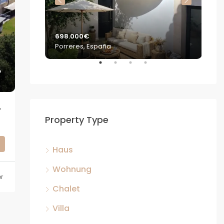
698.000€
2.2
Porreres, España
S'E
GIGKEIT, UNENDLICHE MÖGLICHKEITEN.
Property Type
Haus
Wohnung
r
Chalet
Villa