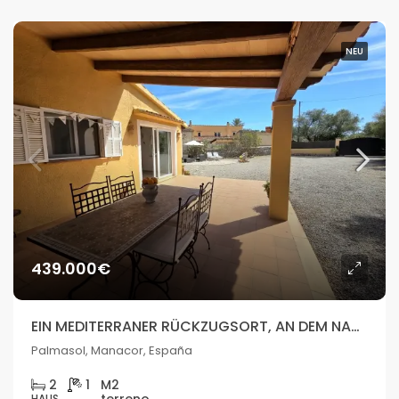
NEU
439.000€
EIN MEDITERRANER RÜCKZUGSORT, AN DEM NATUR, RUHE UND LEBENSSTIL MITEINANDER VERSCHMELZEN
Palmasol, Manacor, España
2
1
HAUS