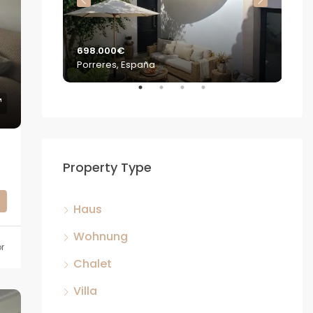
698.000€
2.2
Porreres, España
S'E
Property Type
Haus
Wohnung
r
Chalet
Villa