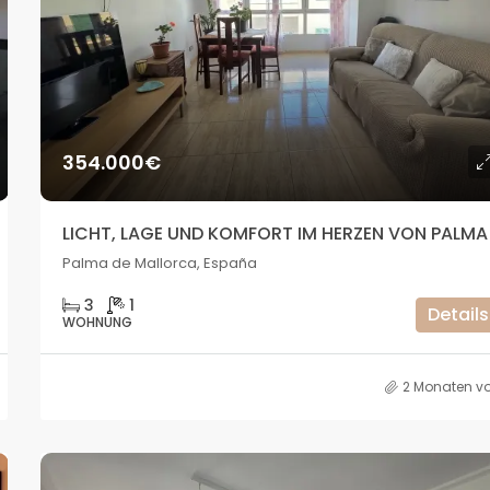
1.320.000€
Cala Vadella, San José, Spain
354.000€
LICHT, LAGE UND KOMFORT IM HERZEN VON PALMA
Palma de Mallorca, España
3
1
Details
WOHNUNG
2 Monaten vo