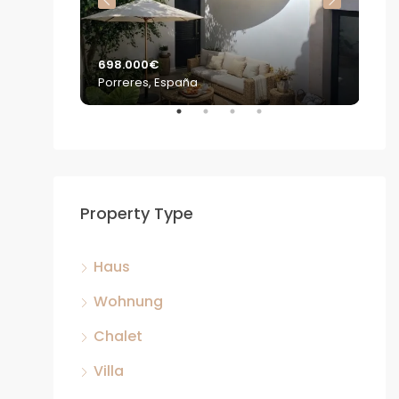
698.000€
2.2
Porreres, España
S'E
Property Type
Haus
Wohnung
Chalet
Villa