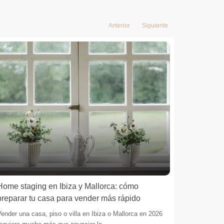
Anterior
Siguiente
Home staging en Ibiza y Mallorca: cómo
Cómo vend
preparar tu casa para vender más rápido
Mallorca 
ender una casa, piso o villa en Ibiza o Mallorca en 2026
Vender una p