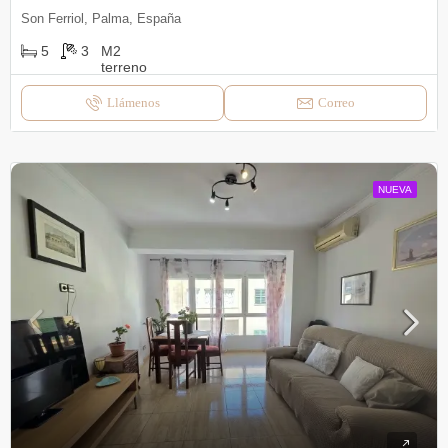
Son Ferriol, Palma, España
5
3
Llámenos
Correo
NUEVA