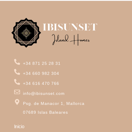
+34 871 25 28 31
+34 660 982 304
+34 616 470 766
info@ibisunset.com
Psg. de Manacor 1, Mallorca
07689 Islas Baleares
Inicio