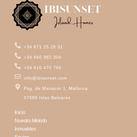
+34 871 25 28 31
+34 660 982 304
+34 616 470 766
info@ibisunset.com
Psg. de Manacor 1, Mallorca
07689 Islas Baleares
Inicio
Nuestro Método
Inmuebles