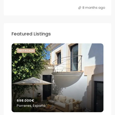
8 months ago
Featured Listings
DESTACADA
DE
698.000€
2.2
Porreres, España
S'E