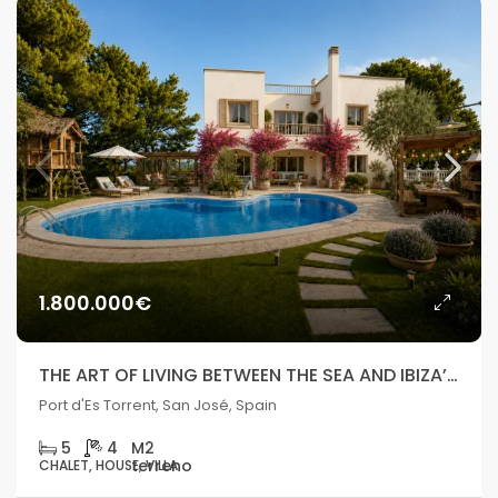
1.800.000€
THE ART OF LIVING BETWEEN THE SEA AND IBIZA’S SUNSETS
Port d'Es Torrent, San José, Spain
5
4
CHALET, HOUSE, VILLA