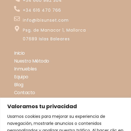
+34 660 982 304
+34 616 470 766
info@ibisunset.com
Psg. de Manacor 1, Mallorca
07689 Islas Baleares
Inicio
Nuestro Método
Inmuebles
Equipo
Blog
Contacto
Valoramos tu privacidad
Usamos cookies para mejorar su experiencia de
navegación, mostrarle anuncios o contenidos
personalizados y analizar nuestro tráfico. Al hacer clic en