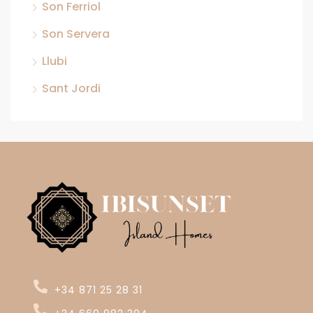
Son Ferriol
Son Servera
Llubi
Sant Jordi
+34 871 25 28 31