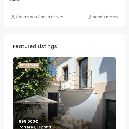
Carla Maria Garcia Lefevre HOUSE
hace 9 meses
Featured Listings
DESTACADA
DE
698.000€
2.2
Porreres, España
S'E