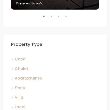
Porreres, España
Property Type
Casa
Chalet
Apartamento
Finca
Villa
Local