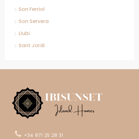
Son Ferriol
Son Servera
Llubi
Sant Jordi
+34 871 25 28 31