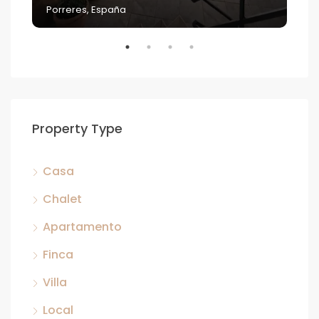
Porreres, España
Property Type
Casa
Chalet
Apartamento
Finca
Villa
Local