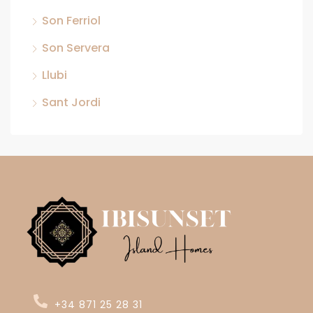
Son Ferriol
Son Servera
Llubi
Sant Jordi
+34 871 25 28 31