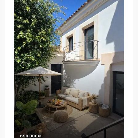
2.2
S'E
698.000€